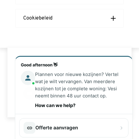
Cookiebeleid
Bel ons
Good afternoon 👋
Plannen voor nieuwe kozijnen? Vertel
(+31) 497572323
wat je wilt vervangen. Van meerdere
Mail ons
kozijnen tot je complete woning: Vesi
neemt binnen 48 uur contact op.
info@vesikozijnen.nl
How can we help?
Offerte aanvragen